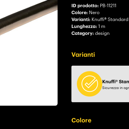
ID prodotto:
PB-11211
Colore:
Nero
Varianti:
Knuffi® Standard
Lunghezza:
1 m
Category:
design
Varianti
Knuffi® Sta
Sicurezza in ogn
Colore