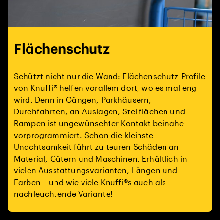
Flächenschutz
Schützt nicht nur die Wand: Flächenschutz-Profile
von Knuffi® helfen vorallem dort, wo es mal eng
wird. Denn in Gängen, Parkhäusern,
Durchfahrten, an Auslagen, Stellflächen und
Rampen ist ungewünschter Kontakt beinahe
vorprogrammiert. Schon die kleinste
Unachtsamkeit führt zu teuren Schäden an
Material, Gütern und Maschinen. Erhältlich in
vielen Ausstattungsvarianten, Längen und
Farben – und wie viele Knuffi®s auch als
nachleuchtende Variante!