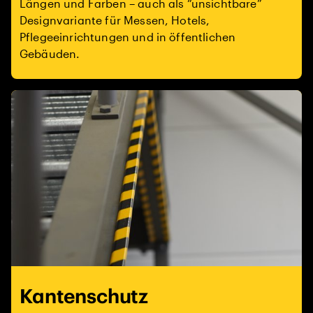
Längen und Farben – auch als “unsichtbare”
Designvariante für Messen, Hotels,
Pflegeeinrichtungen und in öffentlichen
Gebäuden.
Kantenschutz