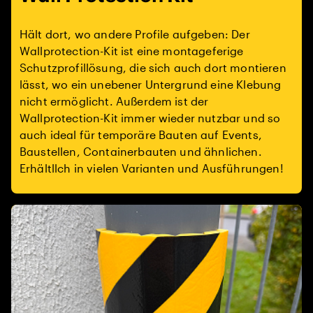
Hält dort, wo andere Profile aufgeben: Der
Wallprotection-Kit ist eine montageferige
Schutzprofillösung, die sich auch dort montieren
lässt, wo ein unebener Untergrund eine Klebung
nicht ermöglicht. Außerdem ist der
Wallprotection-Kit immer wieder nutzbar und so
auch ideal für temporäre Bauten auf Events,
Baustellen, Containerbauten und ähnlichen.
Erhältllch in vielen Varianten und Ausführungen!