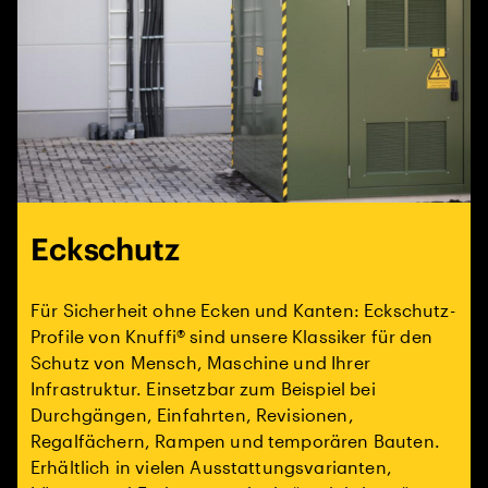
Eckschutz
Für Sicherheit ohne Ecken und Kanten: Eckschutz-
Profile von Knuffi® sind unsere Klassiker für den
Schutz von Mensch, Maschine und Ihrer
Infrastruktur. Einsetzbar zum Beispiel bei
Durchgängen, Einfahrten, Revisionen,
Regalfächern, Rampen und temporären Bauten.
Erhältlich in vielen Ausstattungsvarianten,