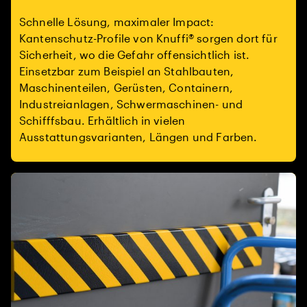
Schnelle Lösung, maximaler Impact:
Kantenschutz-Profile von Knuffi® sorgen dort für
Sicherheit, wo die Gefahr offensichtlich ist.
Einsetzbar zum Beispiel an Stahlbauten,
Maschinenteilen, Gerüsten, Containern,
Industreianlagen, Schwermaschinen- und
Schifffsbau. Erhältlich in vielen
Ausstattungsvarianten, Längen und Farben.