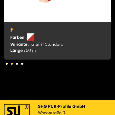
F
Farben :
Variante :
Knuffi® Standard
Länge :
50 m
SHG PUR-Profile GmbH
Wecostraße 3