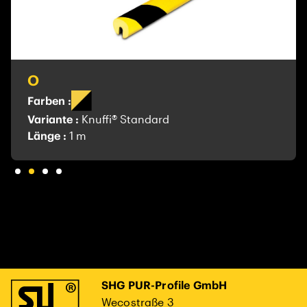
O
Farben :
Variante :
Knuffi® Standard
Länge :
1 m
SHG PUR-Profile GmbH
Wecostraße 3