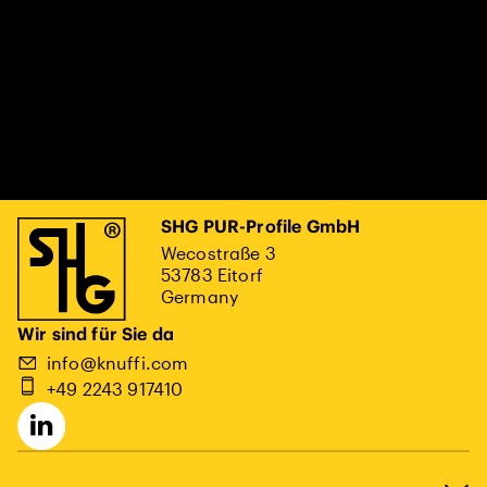
SHG PUR-Profile GmbH
Wecostraße 3
53783 Eitorf
Germany
Wir sind für Sie da
info@knuffi.com
+49 2243 917410