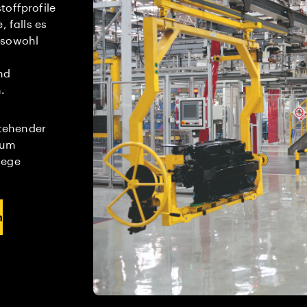
toffprofile
 falls es
 sowohl
nd
.
tehender
zum
wege
n