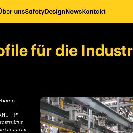
Über uns
Safety
Design
News
Kontakt
file für die Indust
ehören
 KNUFFI®
frastruktur
tsstandards