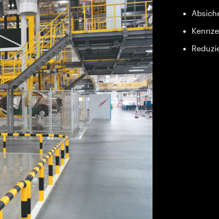
Absich
Kennze
Reduzi