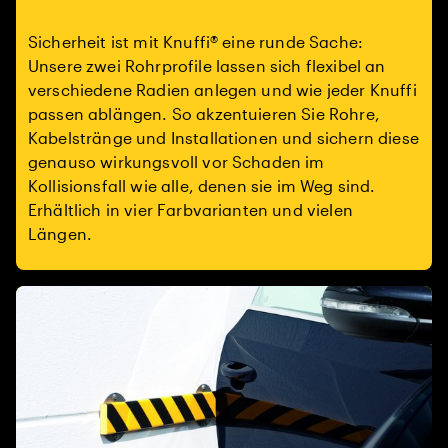
Sicherheit ist mit Knuffi® eine runde Sache:
Unsere zwei Rohrprofile lassen sich flexibel an
verschiedene Radien anlegen und wie jeder Knuffi
passen ablängen. So akzentuieren Sie Rohre,
Kabelstränge und Installationen und sichern diese
genauso wirkungsvoll vor Schaden im
Kollisionsfall wie alle, denen sie im Weg sind.
Erhältlich in vier Farbvarianten und vielen
Längen.