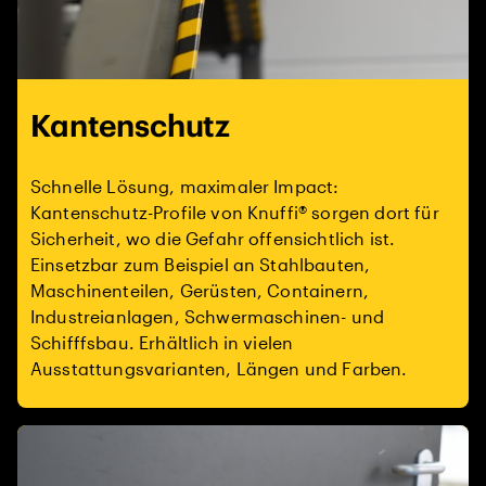
Kantenschutz
Schnelle Lösung, maximaler Impact:
Kantenschutz-Profile von Knuffi® sorgen dort für
Sicherheit, wo die Gefahr offensichtlich ist.
Einsetzbar zum Beispiel an Stahlbauten,
Maschinenteilen, Gerüsten, Containern,
Industreianlagen, Schwermaschinen- und
Schifffsbau. Erhältlich in vielen
Ausstattungsvarianten, Längen und Farben.