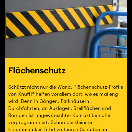
Flächenschutz
Schützt nicht nur die Wand: Flächenschutz-Profile
von Knuffi® helfen vorallem dort, wo es mal eng
wird. Denn in Gängen, Parkhäusern,
Durchfahrten, an Auslagen, Stellflächen und
Rampen ist ungewünschter Kontakt beinahe
vorprogrammiert. Schon die kleinste
Unachtsamkeit führt zu teuren Schäden an