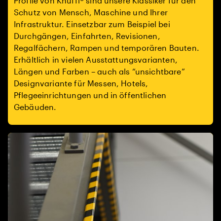
Profile von Knuffi® sind unsere Klassiker für den
Schutz von Mensch, Maschine und Ihrer
Infrastruktur. Einsetzbar zum Beispiel bei
Durchgängen, Einfahrten, Revisionen,
Regalfächern, Rampen und temporären Bauten.
Erhältlich in vielen Ausstattungsvarianten,
Längen und Farben – auch als “unsichtbare”
Designvariante für Messen, Hotels,
Pflegeeinrichtungen und in öffentlichen
Gebäuden.