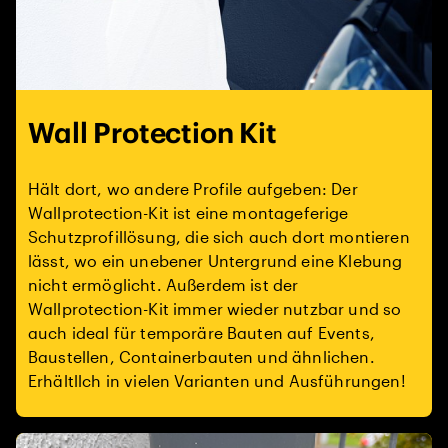
Wall Protection Kit
Hält dort, wo andere Profile aufgeben: Der
Wallprotection-Kit ist eine montageferige
Schutzprofillösung, die sich auch dort montieren
lässt, wo ein unebener Untergrund eine Klebung
nicht ermöglicht. Außerdem ist der
Wallprotection-Kit immer wieder nutzbar und so
auch ideal für temporäre Bauten auf Events,
Baustellen, Containerbauten und ähnlichen.
Erhältllch in vielen Varianten und Ausführungen!