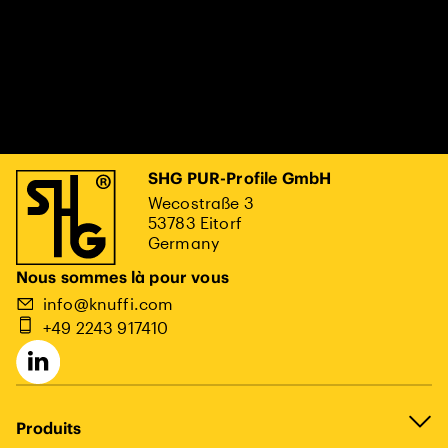
SHG PUR-Profile GmbH
Wecostraße 3
53783 Eitorf
Germany
Nous sommes là pour vous
info@knuffi.com
+49 2243 917410
Produits