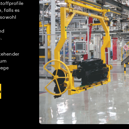
toffprofile
 falls es
 sowohl
nd
.
tehender
zum
wege
n