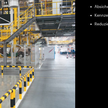
Absich
Kennze
Reduzi