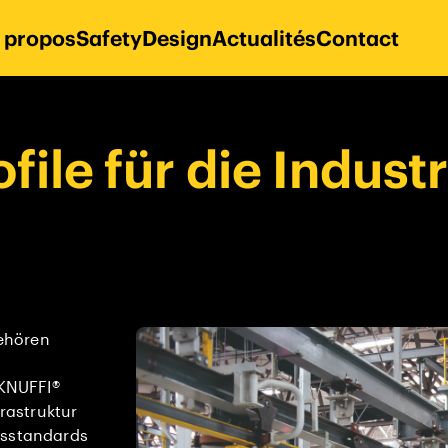
 propos
Safety
Design
Actualités
Contact
file für die Indust
ehören
 KNUFFI®
frastruktur
tsstandards