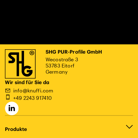
SHG PUR-Profile GmbH
Wecostraße 3
53783 Eitorf
Germany
Wir sind für Sie da
info@knuffi.com
+49 2243 917410
Produkte