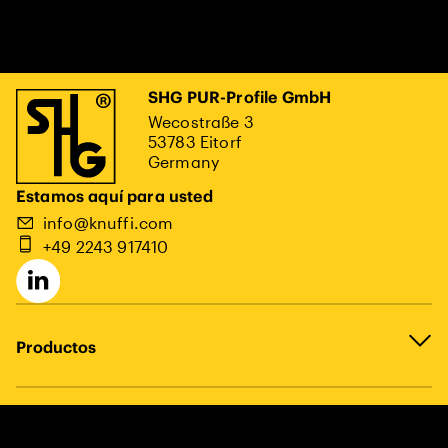
SHG PUR-Profile GmbH
Wecostraße 3
53783 Eitorf
Germany
Estamos aquí para usted
info@knuffi.com
+49 2243 917410
Productos
Aviso legal