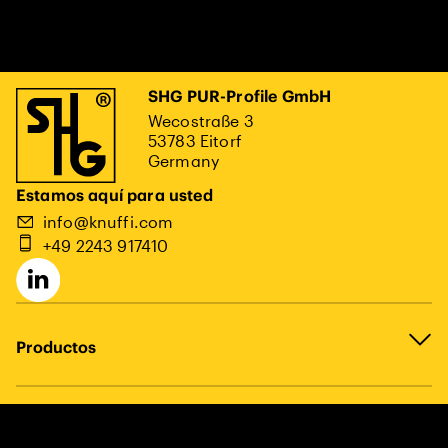
SHG PUR-Profile GmbH
Wecostraße 3
53783 Eitorf
Germany
Estamos aquí para usted
info@knuffi.com
+49 2243 917410
Productos
Aviso legal