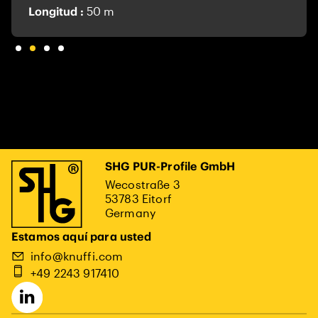
Longitud :
50 m
SHG PUR-Profile GmbH
Wecostraße 3
53783 Eitorf
Germany
Estamos aquí para usted
info@knuffi.com
+49 2243 917410