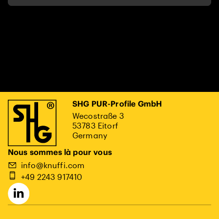
SHG PUR-Profile GmbH
Wecostraße 3
53783 Eitorf
Germany
Nous sommes là pour vous
info@knuffi.com
+49 2243 917410