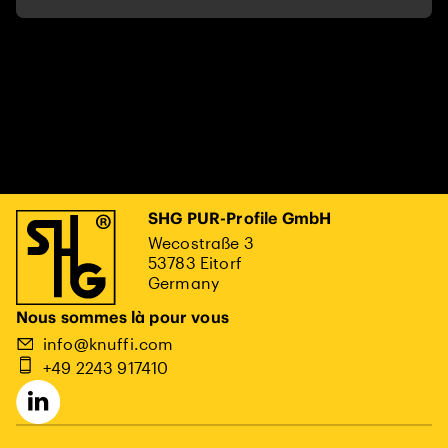
SHG PUR-Profile GmbH
Wecostraße 3
53783 Eitorf
Germany
Nous sommes là pour vous
info@knuffi.com
+49 2243 917410